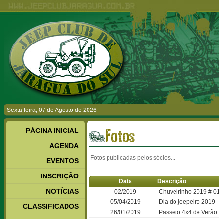
Sexta-feira, 07 de Agosto de 2026
PÁGINA INICIAL
Fotos
AGENDA
Fotos publicadas pelos sócios...
EVENTOS
INSCRIÇÃO
Data
Descriçăo
NOTÍCIAS
02/2019
Chuveirinho 2019 # 0
05/04/2019
Dia do jeepeiro 2019
CLASSIFICADOS
26/01/2019
Passeio 4x4 de Verão