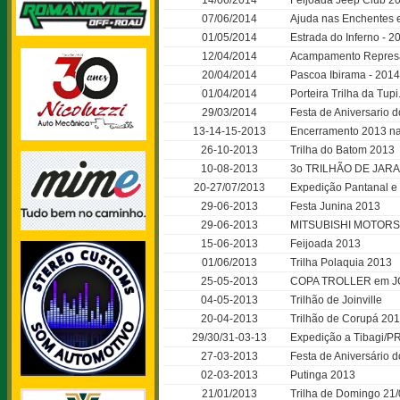
14/06/2014
Feijoada Jeep Club 2
07/06/2014
Ajuda nas Enchentes 
01/05/2014
Estrada do Inferno - 2
12/04/2014
Acampamento Represa
20/04/2014
Pascoa Ibirama - 2014
01/04/2014
Porteira Trilha da Tupi
29/03/2014
Festa de Aniversario 
13-14-15-2013
Encerramento 2013 na 
26-10-2013
Trilha do Batom 2013
10-08-2013
3o TRILHÃO DE JAR
20-27/07/2013
Expedição Pantanal e 
29-06-2013
Festa Junina 2013
29-06-2013
MITSUBISHI MOTORS
15-06-2013
Feijoada 2013
01/06/2013
Trilha Polaquia 2013
25-05-2013
COPA TROLLER em J
04-05-2013
Trilhão de Joinville
20-04-2013
Trilhão de Corupá 20
29/30/31-03-13
Expedição a Tibagi/P
27-03-2013
Festa de Aniversário 
02-03-2013
Putinga 2013
21/01/2013
Trilha de Domingo 21