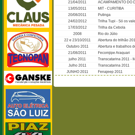
21/04/2011
ACAMPAMENTO DO 
13/05/2011
MIT - CURITIBA
20/08/2011
Putinga
24/02/2012
Trilha Tupi - Só os vale
17/03/2012
Trilha da Cebola
2008
Rio do Júlio
22 e 23/10/2011
Abertura do trilhão 20
Outubro 2011
Abertura e trabalhos d
21/08/2011
Fecomjipe Araquari
julho 2011
Transcatarina 2011 -
Julho 2011
Transcatarina 2011
JUNHO 2011
Fenajeep 2011