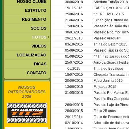
NOSSO CLUBE
30/06/2018
Abertura Trilhão 2018
15/11/2016
EXPEDIÇÃO URUBICI
ESTATUTO
25/06/2016
5° TRILHÃO - 2016
REGIMENTO
21/04/2016
Expedição Estrada do 
12/03/2016
Passeio São João do I
SÓCIOS
30/01/2016
Passeio Noturno Rio 
FOTOS
29/11/2015
Passeio Araquari
03/10/2015
Trilha do Batom 2015
VÍDEOS
05/09/2015
Passeio Tijucas do Sul
LOCALIZAÇÃO
01/08/2015
4º Trilhão Jaraguá do 
25/07/2015
Anjo da Guarda Fest e 
DICAS
05/2015
Trilha do Becalque
CONTATO
18/07/2015
Chegada Transcatari
20/06/2015
Festa Junina 2015
13/06/2015
Feijoada 2015
NOSSOS
PATROCINADORES
31/05/2015
Passeio Rio Manso-Es
2026
Passeio Ilha Comprida
26/04/2015
Passeio Laje do Pires
28/03/2015
Festa 25 anos
29/11/2014
Festa de Encerrament
02/10/2014
Admissão de dois nov