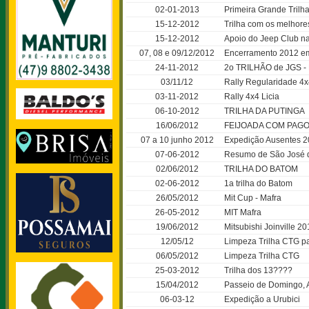
02-01-2013
Primeira Grande Trilh
15-12-2012
Trilha com os melhores
15-12-2012
Apoio do Jeep Club na
07, 08 e 09/12/2012
Encerramento 2012 em
24-11-2012
2o TRILHÃO de JGS - 
03/11/12
Rally Regularidade 4x
03-11-2012
Rally 4x4 Licia
06-10-2012
TRILHA DA PUTINGA
16/06/2012
FEIJOADA COM PAGO
07 a 10 junho 2012
Expedição Ausentes 
07-06-2012
Resumo de São José 
02/06/2012
TRILHA DO BATOM
02-06-2012
1a trilha do Batom
26/05/2012
Mit Cup - Mafra
26-05-2012
MIT Mafra
19/06/2012
Mitsubishi Joinville 2
12/05/12
Limpeza Trilha CTG pa
06/05/2012
Limpeza Trilha CTG
25-03-2012
Trilha dos 13????
15/04/2012
Passeio de Domingo,
06-03-12
Expedição a Urubici